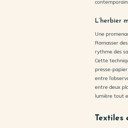
contemporain
L’herbier m
Une promenade 
Ramasser des f
rythme des sai
Cette techniq
presse-papier 
entre l’observ
entre deux pl
lumière tout e
Textiles 