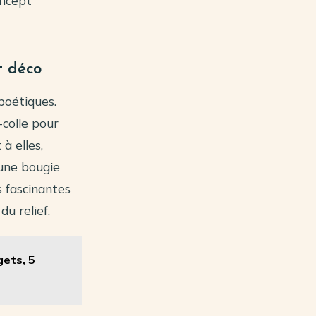
oncept
t déco
poétiques.
-colle pour
à elles,
 une bougie
s fascinantes
du relief.
gets, 5