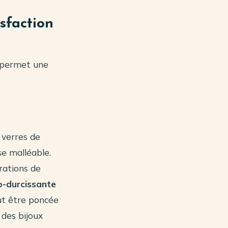
isfaction
e permet une
 verres de
se malléable.
orations de
o-durcissante
eut être poncée
des bijoux