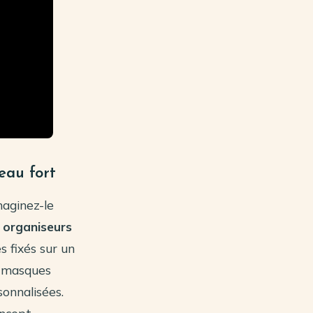
eau fort
maginez-le
s
organiseurs
s fixés sur un
n masques
onnalisées.