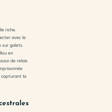
e riche.
ecter avec le
 sur galets.
llou en
ussi de relais
 emprisonnée
 capturant la
ncestrales