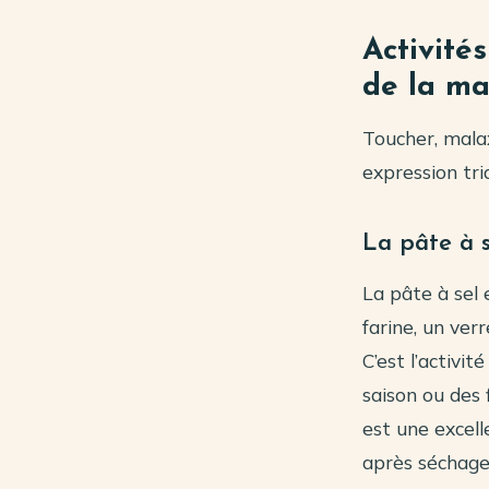
Activités
de la ma
Toucher, malax
expression tri
La pâte à s
La pâte à sel 
farine, un ver
C’est l’activi
saison ou des 
est une excell
après séchage