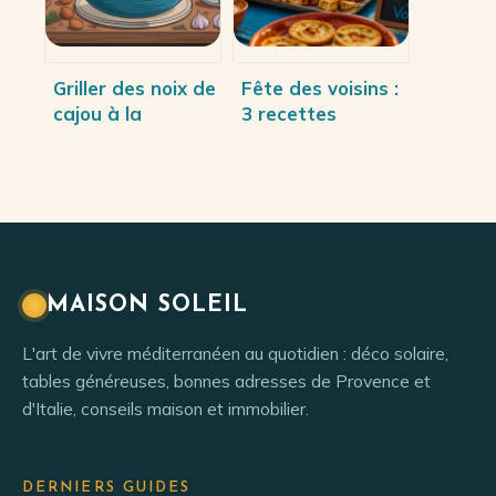
Griller des noix de
Fête des voisins :
cajou à la
3 recettes
perfection chez
nomades et 4
vous
règles d’or pour
un buffet réussi
MAISON SOLEIL
L'art de vivre méditerranéen au quotidien : déco solaire,
tables généreuses, bonnes adresses de Provence et
d'Italie, conseils maison et immobilier.
DERNIERS GUIDES