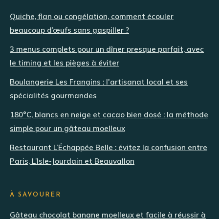
Quiche, flan ou congélation, comment écouler
beaucoup d’œufs sans gaspiller ?
3 menus complets pour un dîner presque parfait, avec
le timing et les pièges à éviter
Boulangerie Les Frangins : l'artisanat local et ses
spécialités gourmandes
180°C, blancs en neige et cacao bien dosé : la méthode
simple pour un gâteau moelleux
Restaurant L’Échappée Belle : évitez la confusion entre
Paris, L’Isle-Jourdain et Beauvallon
À SAVOURER
Gâteau chocolat banane moelleux et facile à réussir à