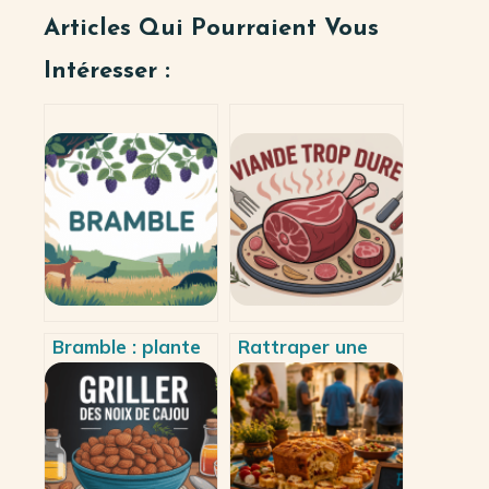
Articles Qui Pourraient Vous
Intéresser :
Bramble : plante
Rattraper une
sauvage, usages,
viande trop dure
risques et
sans la gâcher en
précautions à
cuisine
connaître