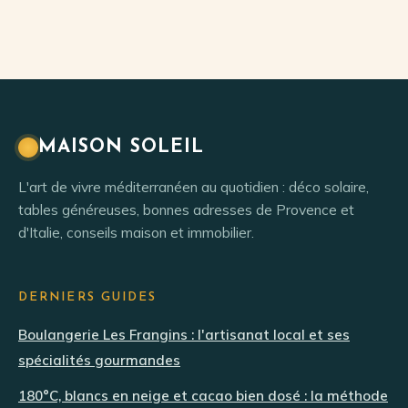
cette distinction
failles du SAV et
technique
avis clients pour
redéfinit l’art de
sécuriser votre
la table
investissement
MAISON SOLEIL
L'art de vivre méditerranéen au quotidien : déco solaire,
tables généreuses, bonnes adresses de Provence et
d'Italie, conseils maison et immobilier.
DERNIERS GUIDES
Boulangerie Les Frangins : l'artisanat local et ses
spécialités gourmandes
180°C, blancs en neige et cacao bien dosé : la méthode