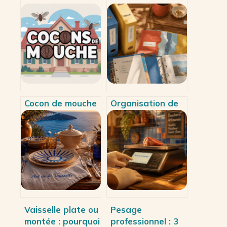
Cocon de mouche
Organisation de
dans la maison :
classeur : 5
comment
méthodes pour
l’identifier et s’en
structurer vos
débarrasser
documents et
gagner en
efficacité
Vaisselle plate ou
Pesage
montée : pourquoi
professionnel : 3