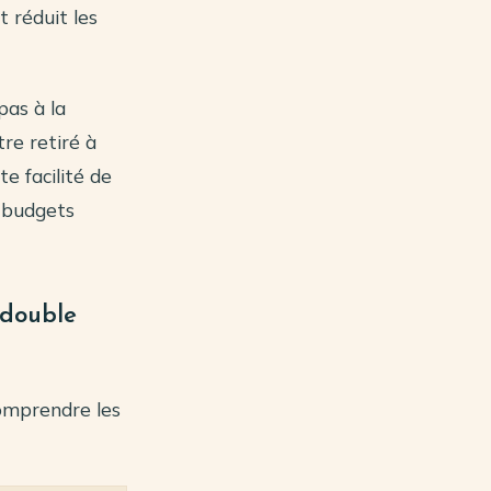
t réduit les
pas à la
tre retiré à
e facilité de
s budgets
 double
 comprendre les