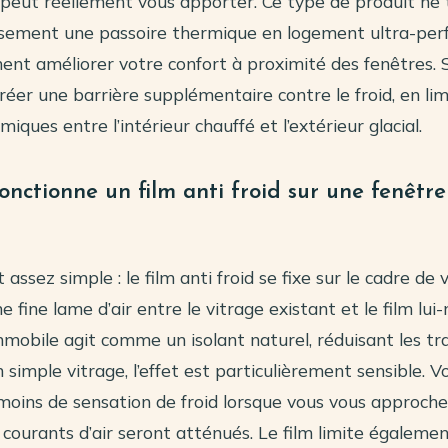
l peut réellement vous apporter. Ce type de produit ne
sement une passoire thermique en logement ultra-per
ent améliorer votre confort à proximité des fenêtres. S
réer une barrière supplémentaire contre le froid, en lim
iques entre l’intérieur chauffé et l’extérieur glacial.
nctionne un film anti froid sur une fenêtre
 assez simple : le film anti froid se fixe sur le cadre de 
ne fine lame d’air entre le vitrage existant et le film lu
mmobile agit comme un isolant naturel, réduisant les tr
n simple vitrage, l’effet est particulièrement sensible. V
oins de sensation de froid lorsque vous vous approche
s courants d’air seront atténués. Le film limite égalemen