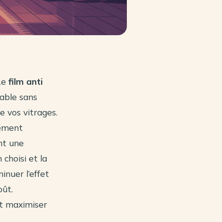
 Le
film anti
able sans
 vos vitrages.
rement
nt une
 choisi et la
inuer l’effet
oût.
et maximiser