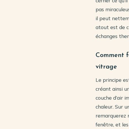
cerner ce qu’i
pas miraculeu
il peut nettem
atout est de c
échanges therm
Comment fo
vitrage
Le principe est
créant ainsi u
couche d’air i
chaleur. Sur u
remarquerez m
fenêtre, et le