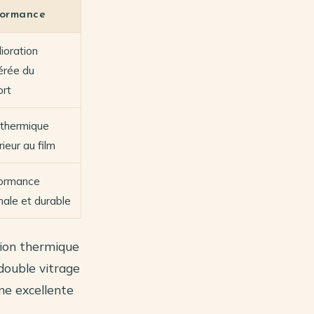
formance
ioration
rée du
ort
 thermique
ieur au film
ormance
male et durable
tion thermique
 double vitrage
une excellente