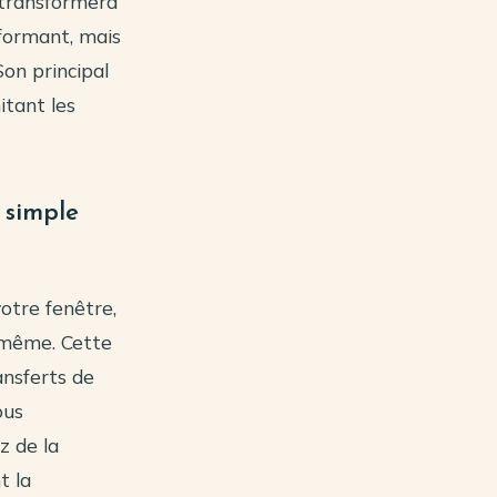
 transformera
formant, mais
on principal
itant les
 simple
votre fenêtre,
i-même. Cette
ansferts de
ous
z de la
t la