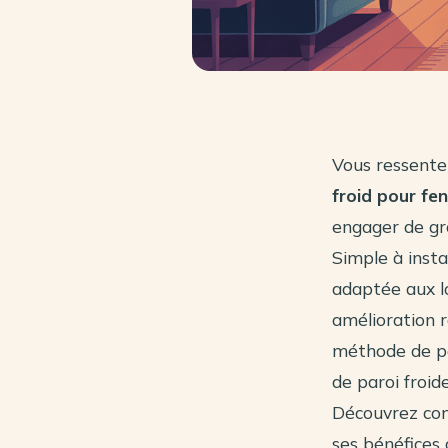
Vous ressentez
froid pour fe
engager de gr
Simple à insta
adaptée aux l
amélioration r
méthode de pos
de paroi froi
Découvrez com
ses bénéfices 