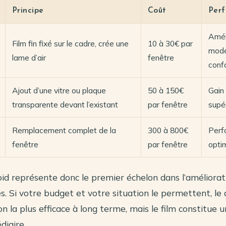
Principe
Coût
Per
Amél
Film fin fixé sur le cadre, crée une
10 à 30€ par
modé
lame d’air
fenêtre
conf
Ajout d’une vitre ou plaque
50 à 150€
Gain
transparente devant l’existant
par fenêtre
supér
Remplacement complet de la
300 à 800€
Perf
fenêtre
par fenêtre
opti
roid représente donc le premier échelon dans l’améliora
s. Si votre budget et votre situation le permettent, le
ion la plus efficace à long terme, mais le film constitue 
diaire.