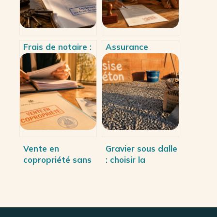
Frais de notaire :
Assurance
4 leviers légaux
habitation : 1
pour réduire
mois pour
votre facture
régulariser et 3
immobilière
garanties vitales
à vérifier
Vente en
Gravier sous dalle
copropriété sans
: choisir la
état daté : le
granulométrie et
séquestre comme
compacter pour
garantie de
éviter les fissures
signature