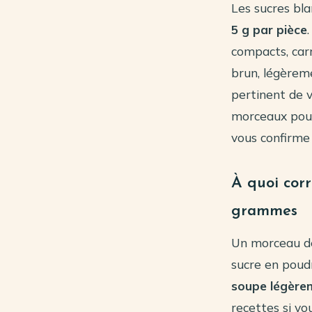
Les sucres bl
5 g par pièce
compacts, carr
brun, légèreme
pertinent de v
morceaux pour
vous confirme 
À quoi cor
grammes
Un morceau de
sucre en poud
soupe légèr
recettes si vo