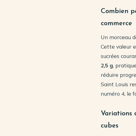
Combien pè
commerce
Un morceau de
Cette valeur e
sucrées coura
2,5 g
, pratiqu
réduire progr
Saint Louis r
numéro 4, le f
Variations 
cubes