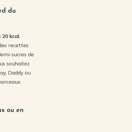
rd du
n
20 kcal
.
 des recettes
demi-sucres de
ous souhaitez
ay, Daddy ou
 morceaux
ux ou en