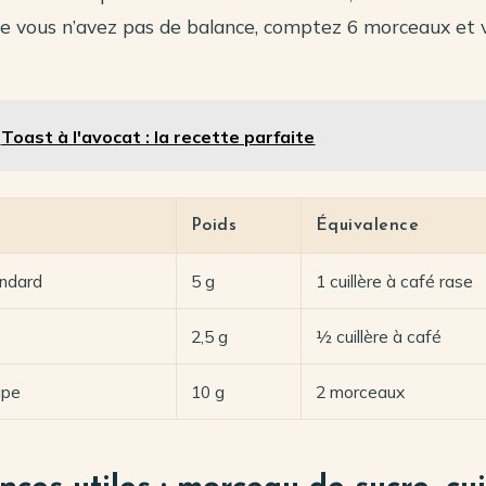
ue vous n’avez pas de balance, comptez 6 morceaux et 
Toast à l'avocat : la recette parfaite
Poids
Équivalence
ndard
5 g
1 cuillère à café rase
2,5 g
½ cuillère à café
upe
10 g
2 morceaux