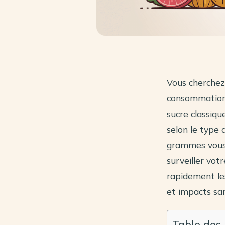
Vous cherchez
consommation 
sucre classiq
selon le type
grammes vous a
surveiller vo
rapidement les
et impacts san
Table des