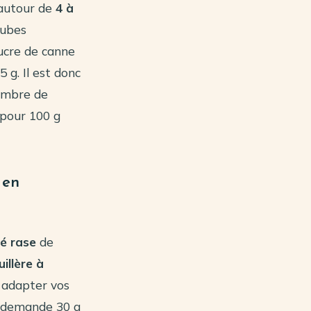
 autour de
4 à
cubes
sucre de canne
 g. Il est donc
nombre de
 pour 100 g
 en
fé rase
de
uillère à
à adapter vos
te demande 30 g