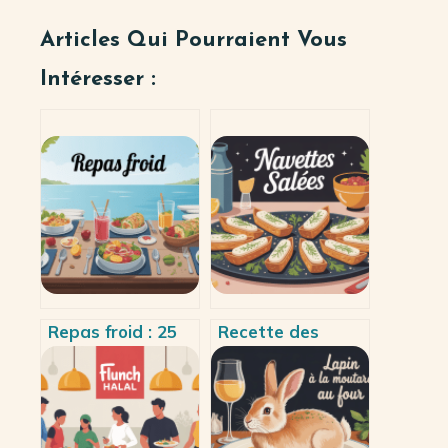
Articles Qui Pourraient Vous
Intéresser :
Repas froid : 25
Recette des
idées faciles,
navettes salées :
équilibrées et
la méthode simple
vraiment
et inratable
pratiques