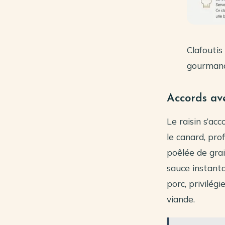
Clafoutis
gourmand
Accords ave
Le raisin s’ac
le canard, pro
poêlée de grai
sauce instant
porc, privilégi
viande.