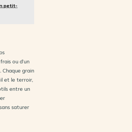
n petit-
os
frais ou d’un
e. Chaque grain
 et le terroir,
tils entre un
ter
sans saturer