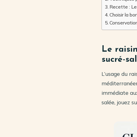
Recette : Le 
Choisir la b
Conservation
Le raisin
sucré-sa
L’usage du rais
méditerranéen
immédiate aux
salée, jouez s