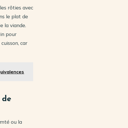
les rôties avec
ns le plat de
e la viande.
in pour
cuisson, car
quivalences
 de
omté ou la