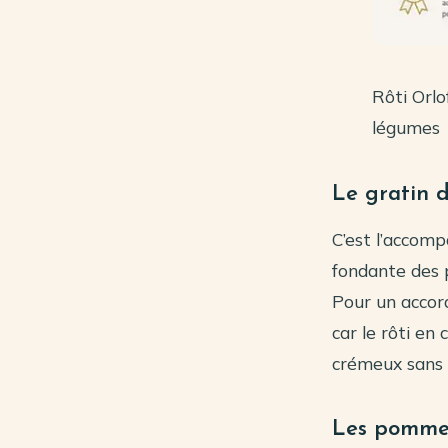
Rôti Orl
légumes
Le gratin 
C’est l’accom
fondante des 
Pour un accord
car le rôti en
crémeux sans a
Les pommes