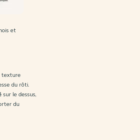
ois et
 texture
se du rôti.
é
sur le dessus,
orter du