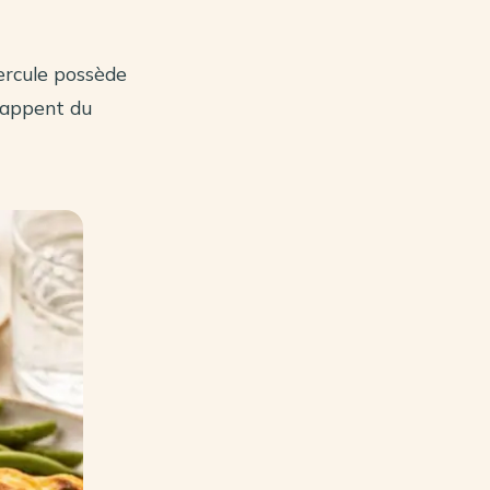
ercule possède
chappent du