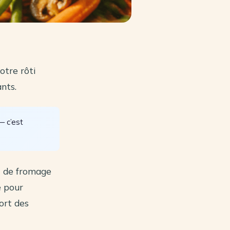
otre rôti
nts.
 c’est
et de fromage
e pour
fort des