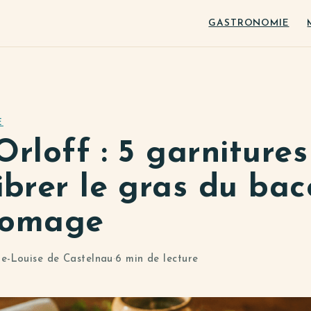
GASTRONOMIE
E
Orloff : 5 garniture
ibrer le gras du bac
romage
e-Louise de Castelnau
·
6 min de lecture