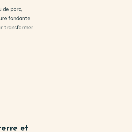
u de porc,
ture fondante
our transformer
terre et