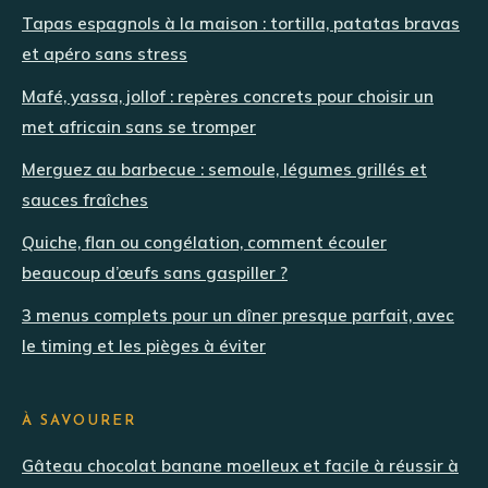
Tapas espagnols à la maison : tortilla, patatas bravas
et apéro sans stress
Mafé, yassa, jollof : repères concrets pour choisir un
met africain sans se tromper
Merguez au barbecue : semoule, légumes grillés et
sauces fraîches
Quiche, flan ou congélation, comment écouler
beaucoup d’œufs sans gaspiller ?
3 menus complets pour un dîner presque parfait, avec
le timing et les pièges à éviter
À SAVOURER
Gâteau chocolat banane moelleux et facile à réussir à