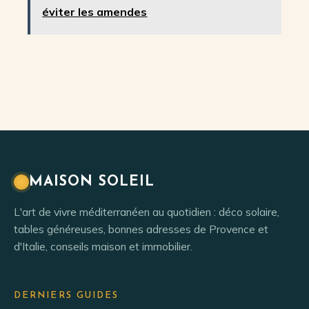
passée et déclin
moderne et
éviter les amendes
inéluctable
logistique
simplifiée pour
vos séjours
MAISON SOLEIL
L'art de vivre méditerranéen au quotidien : déco solaire,
tables généreuses, bonnes adresses de Provence et
d'Italie, conseils maison et immobilier.
DERNIERS GUIDES