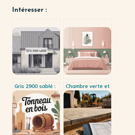
Intéresser :
Gris 2900 sablé :
Chambre verte et
usages,
rose : idées déco
équivalences ral
harmonieuses
et conseils
pour une pièce
pratiques
apaisante