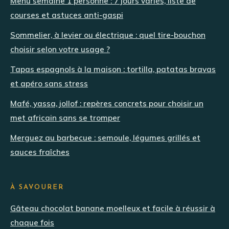
Menu semaine 1 personne : 7 jours variés, liste de
courses et astuces anti-gaspi
Sommelier, à levier ou électrique : quel tire-bouchon
choisir selon votre usage ?
Tapas espagnols à la maison : tortilla, patatas bravas
et apéro sans stress
Mafé, yassa, jollof : repères concrets pour choisir un
met africain sans se tromper
Merguez au barbecue : semoule, légumes grillés et
sauces fraîches
À SAVOURER
Gâteau chocolat banane moelleux et facile à réussir à
chaque fois