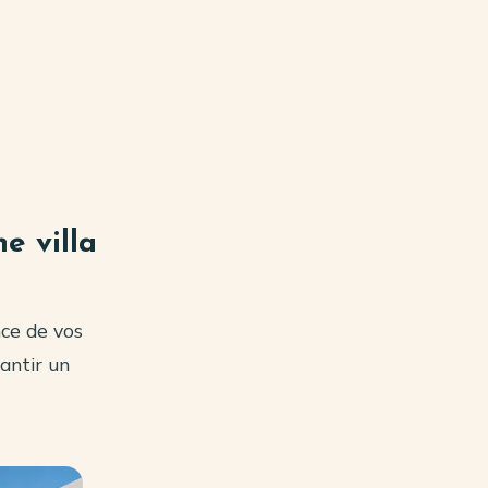
e villa
nce de vos
antir un