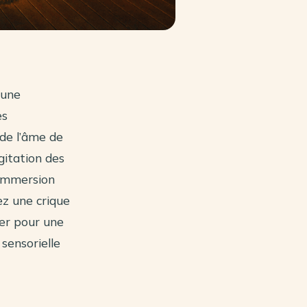
 une
es
 de l’âme de
gitation des
 immersion
ez une crique
ter pour une
sensorielle