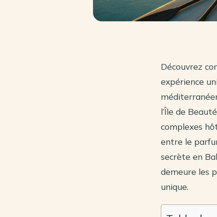
Découvrez com
expérience uni
méditerranéen
l’Île de Beaut
complexes hôte
entre le parf
secrète en Ba
demeure les pi
unique.