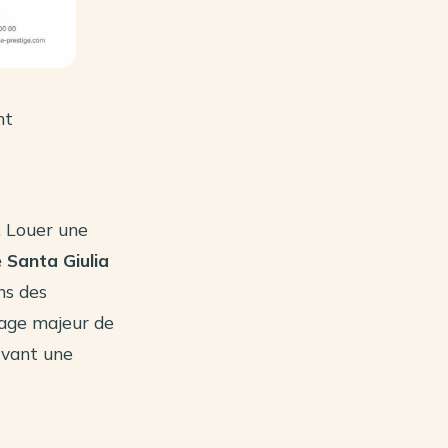
nt
e. Louer une
 Santa Giulia
ns des
tage majeur de
rvant une