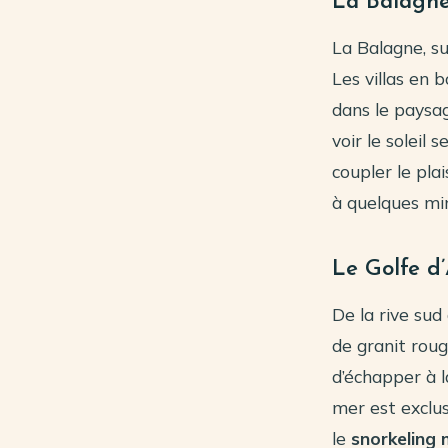
La Balagne 
La Balagne, s
Les villas en 
dans le paysag
voir le soleil 
coupler le pla
à quelques min
Le Golfe d’
De la rive sud 
de granit roug
d’échapper à la
mer est exclus
le
snorkeling 