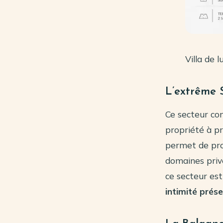
Villa de 
L’extrême S
Ce secteur con
propriété à p
permet de prof
domaines privé
ce secteur est
intimité prés