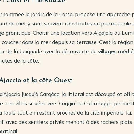
: Calvi et l’Île-Rousse
urnommée le jardin de la Corse, propose une approche p
bord de mer y sont souvent construites en pierre locale 
e granitique. Choisir une location vers Algajola ou Lu
se coucher dans la mer depuis sa terrasse. C’est la régio
isir de la baignade avec la découverte de
villages médi
utes de la côte.
Ajaccio et la côte Ouest
d’Ajaccio jusqu’à Cargèse, le littoral est découpé et offr
e. Les villas situées vers Coggia ou Calcatoggio permet
 foule tout en restant proches de la cité impériale. Ici, l
if, avec des sentiers privés menant à des rochers plats
matinal
.