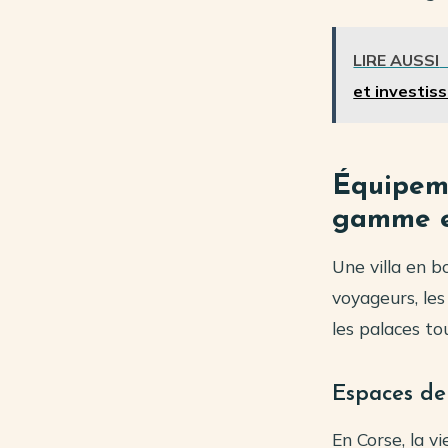
LIRE AUSSI
et investis
Équipeme
gamme e
Une villa en b
voyageurs, les
les palaces to
Espaces de
En Corse, la v