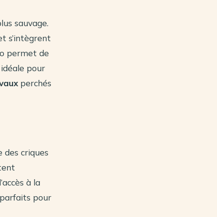
lus sauvage.
et s’intègrent
mio permet de
n idéale pour
évaux
perchés
e des criques
tent
’accès à la
 parfaits pour