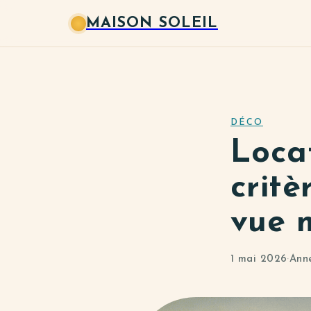
MAISON SOLEIL
DÉCO
Locat
critè
vue m
1 mai 2026
·
Ann