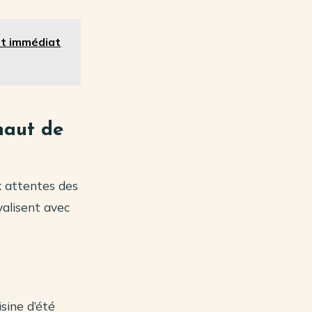
rt immédiat
haut de
x attentes des
valisent avec
sine d’été