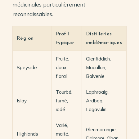
médicinales particulièrement
reconnaissables.
Profil
Distilleries
Région
typique
emblématiques
Fruité,
Glenfiddich,
Speyside
doux,
Macallan,
floral
Balvenie
Tourbé,
Laphroaig,
Islay
fumé,
Ardbeg,
iodé
Lagavulin
Varié,
Glenmorangie,
Highlands
malté,
Dalmore, Oban