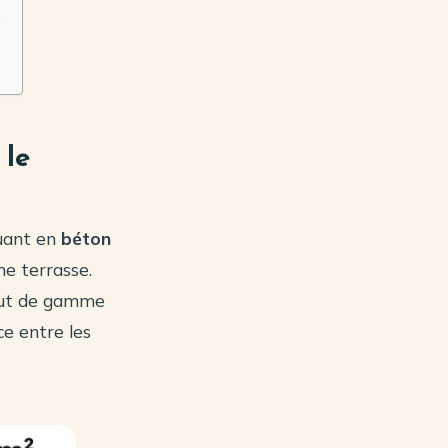
e
 le
quant en
béton
ne terrasse.
haut de gamme
ce entre les