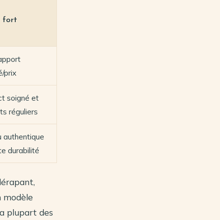
 fort
apport
é/prix
t soigné et
s réguliers
 authentique
te durabilité
dérapant,
un modèle
la plupart des