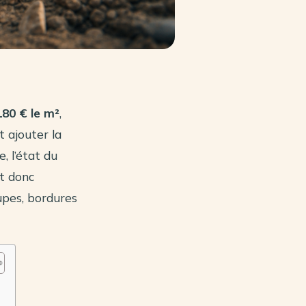
180 € le m²
,
t ajouter la
, l’état du
ut donc
upes, bordures