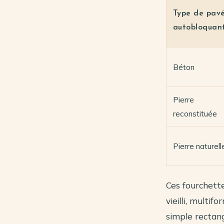
Type de pav
autobloquan
Béton
Pierre
reconstituée
Pierre naturell
Ces fourchette
vieilli, multi
simple rectang