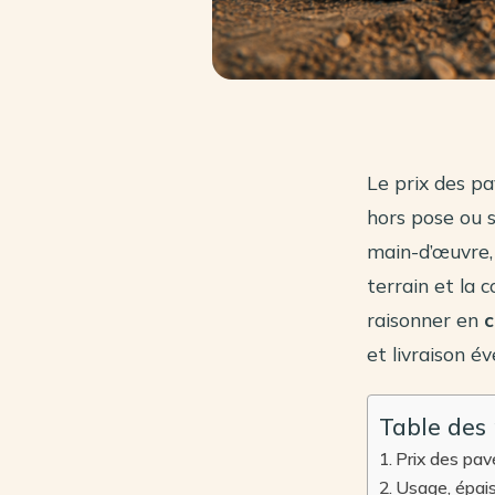
Le prix des p
hors pose ou s
main-d’œuvre,
terrain et la 
raisonner en
c
et livraison év
Table des
Prix des pav
Usage, épaiss