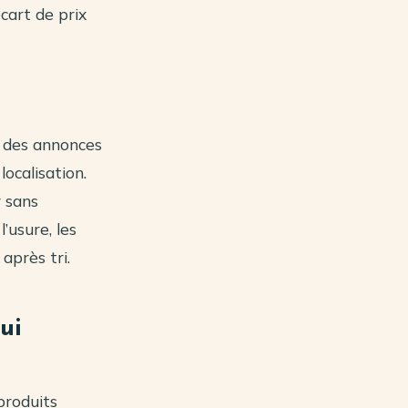
écart de prix
c des annonces
localisation.
r sans
l’usure, les
après tri.
ui
produits