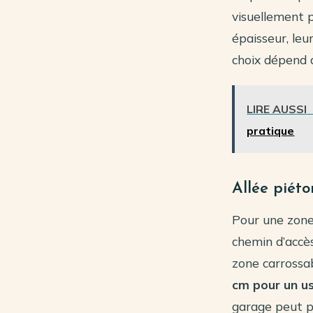
visuellement 
épaisseur, leu
choix dépend d
LIRE AUSSI
pratique
Allée piéto
Pour une zone
chemin d’accè
zone carrossabl
cm pour un us
garage peut p