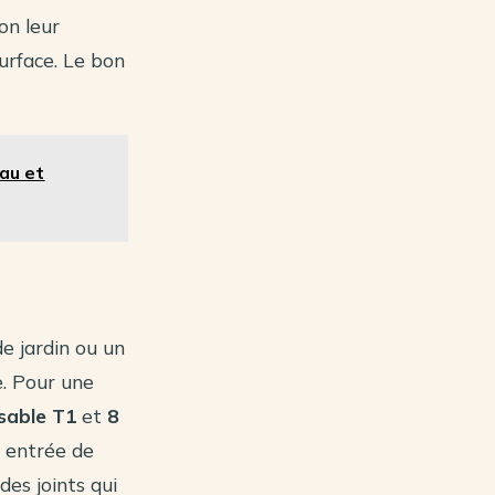
on leur
surface. Le bon
eau et
e jardin ou un
. Pour une
sable T1
et
8
e entrée de
es joints qui