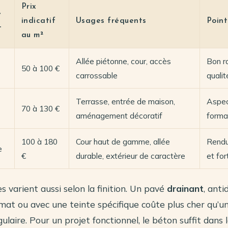
Prix
é
indicatif
Usages fréquents
Point
t
au m²
Allée piétonne, cour, accès
Bon r
50 à 100 €
carrossable
qualit
Terrasse, entrée de maison,
Aspec
70 à 130 €
aménagement décoratif
format
100 à 180
Cour haut de gamme, allée
Rendu
e
€
durable, extérieur de caractère
et for
s varient aussi selon la finition. Un pavé
drainant
, anti
format ou avec une teinte spécifique coûte plus cher qu’
ulaire. Pour un projet fonctionnel, le béton suffit dans 