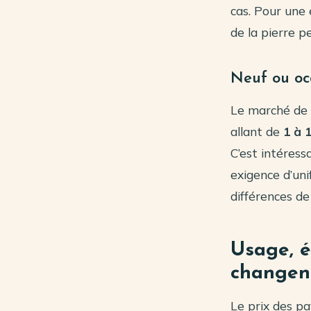
cas. Pour une 
de la pierre pe
Neuf ou occ
Le marché de l
allant de
1 à 
C’est intéress
exigence d’unif
différences de
Usage, ép
changent
Le prix des p