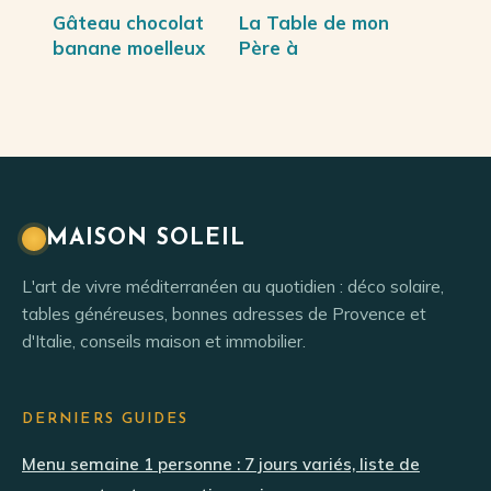
Gâteau chocolat
La Table de mon
banane moelleux
Père à
et facile à réussir
Ploumanac’h : une
à chaque fois
immersion
gastronomique
face à l’île de
Costaérès
MAISON SOLEIL
L'art de vivre méditerranéen au quotidien : déco solaire,
tables généreuses, bonnes adresses de Provence et
d'Italie, conseils maison et immobilier.
DERNIERS GUIDES
Menu semaine 1 personne : 7 jours variés, liste de