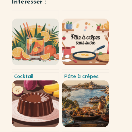
Intéresser :
Cocktail
Pâte à crêpes
jägermeister :
sans sucre : la
idées simples,
recette parfaite
recettes phares
et ses variantes
et associations
réussies