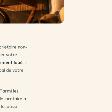
priétaire non-
ger votre
gement loué
, il
pal de votre
 Parmi les
le locataire a
lui aussi,