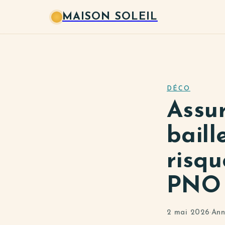
MAISON SOLEIL
DÉCO
Assu
baill
risqu
PNO
2 mai 2026
·
Ann