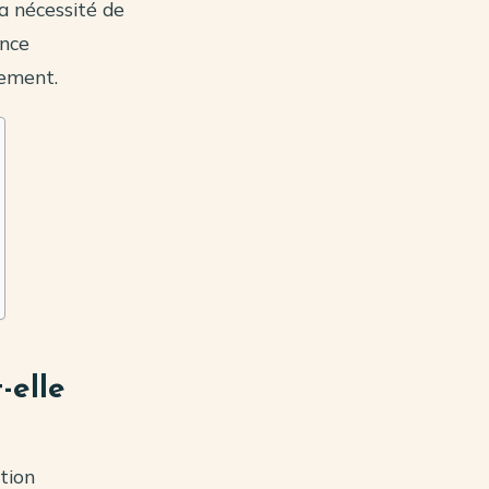
la nécessité de
ance
sement.
-elle
ution