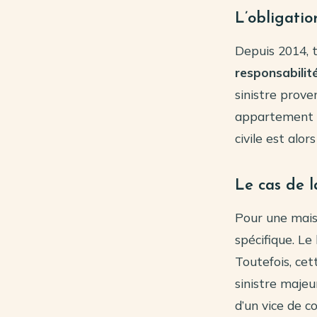
L’obligati
Depuis 2014, t
responsabilité
sinistre prove
appartement p
civile est alo
Le cas de l
Pour une maiso
spécifique. Le 
Toutefois, cet
sinistre maje
d’un vice de c