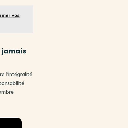
ormer vos
t jamais
e l’intégralité
ponsabilité
d’ombre