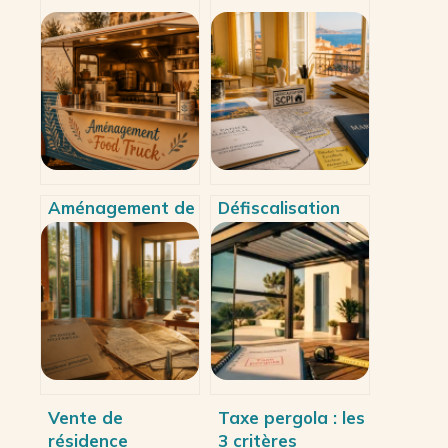
Aménagement de
Défiscalisation
food truck : 5
SCPI : 4 leviers
étapes pour
pour réduire vos
transformer 6m²
impôts sans
en cuisine
gestion locative
rentable
Vente de
Taxe pergola : les
résidence
3 critères