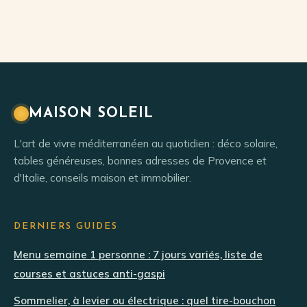
principale :
techniques pour
conditions
éviter l’impôt
d’exonération et
risques fiscaux
MAISON SOLEIL
L'art de vivre méditerranéen au quotidien : déco solaire,
tables généreuses, bonnes adresses de Provence et
d'Italie, conseils maison et immobilier.
DERNIERS GUIDES
Menu semaine 1 personne : 7 jours variés, liste de
courses et astuces anti-gaspi
Sommelier, à levier ou électrique : quel tire-bouchon